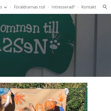
s
Föräldrarnas roll
Intresserad?
Kontakt
ion