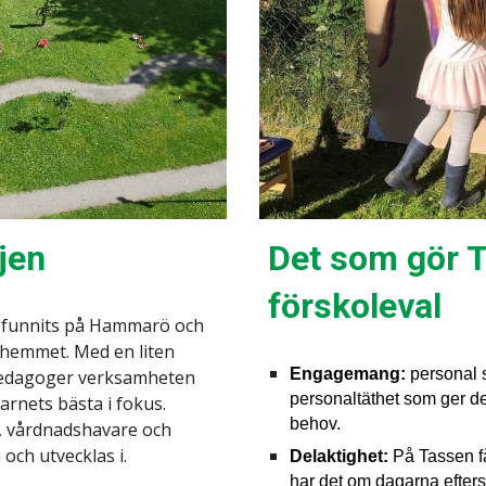
Det som gör Ta
jen
förskoleval
n funnits på Hammarö och
r hemmet. Med en liten
Engagemang:
personal 
 pedagoger verksamheten
personaltäthet som ger de
rnets bästa i fokus.
behov.
, vårdnadshavare och
och utvecklas i.
Delaktighet:
På Tassen få
har det om dagarna efterso