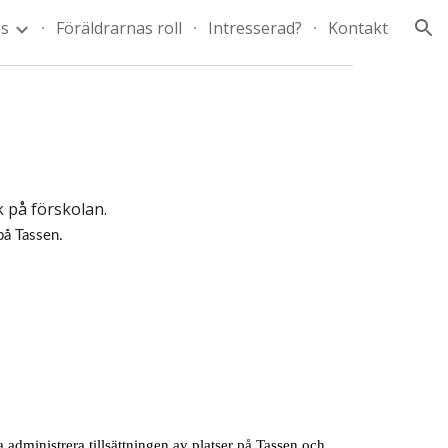
s
Föräldrarnas roll
Intresserad?
Kontakt
ion
k på förskolan.
på Tassen.