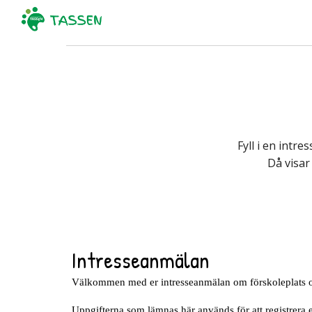
Sk
Fyll i en intr
Då visar