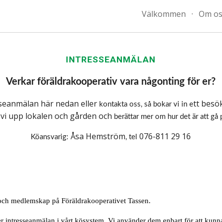
Välkommen
Om os
ip to main content
Skip to navigat
INTRESSEANMÄLAN
Verkar föräldrakooperativ vara någonting för er?
esseanmälan här nedan eller
tt besö
kontakta oss, så bokar vi in e
 vi upp lokalen och gården och
berättar mer om hur det är att gå 
Åsa Hemström
076-811 29 16
Köansvarig:
, tel